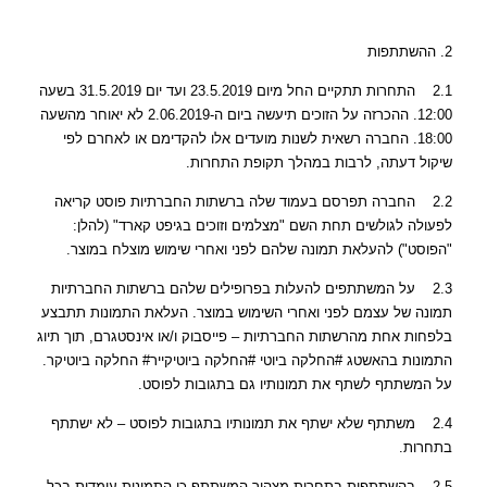
2. ההשתתפות
2.1 התחרות תתקיים החל מיום 23.5.2019 ועד יום 31.5.2019 בשעה
12:00. ההכרזה על הזוכים תיעשה ביום ה-2.06.2019 לא יאוחר מהשעה
18:00. החברה רשאית לשנות מועדים אלו להקדימם או לאחרם לפי
שיקול דעתה, לרבות במהלך תקופת התחרות.
2.2 החברה תפרסם בעמוד שלה ברשתות החברתיות פוסט קריאה
לפעולה לגולשים תחת השם "מצלמים וזוכים בגיפט קארד" (להלן:
"הפוסט") להעלאת תמונה שלהם לפני ואחרי שימוש מוצלח במוצר.
2.3 על המשתתפים להעלות בפרופילים שלהם ברשתות החברתיות
תמונה של עצמם לפני ואחרי השימוש במוצר. העלאת התמונות תתבצע
בלפחות אחת מהרשתות החברתיות – פייסבוק ו/או אינסטגרם, תוך תיוג
התמונות בהאשטג #החלקה ביוטי #החלקה ביוטיקייר# החלקה ביוטיקר.
על המשתתף לשתף את תמונותיו גם בתגובות לפוסט.
2.4 משתתף שלא ישתף את תמונותיו בתגובות לפוסט – לא ישתתף
בתחרות.
2.5 בהשתתפות בתחרות מצהיר המשתתף כי התמונות עומדות בכל