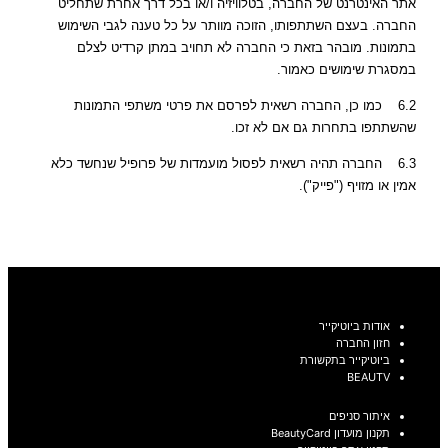
אתר האינטרנט של החברה, בטלוויזיה ו/או בכל דרך אחרת שתחליט
החברה. בעצם השתתפותו, הזוכה מוותר על כל טענה לגבי השימוש
בתמונות. מובהר בזאת כי החברה לא תחויב במתן קרדיט לצלם
במסגרת שימושים כאמור.
6.2 כמו כן, החברה רשאית לפרסם את פרטי משתפי התמונות
שהשתתפו בתחרות גם אם לא זכו.
6.3 החברה תהיה רשאית לפסול מועמדות של פרופיל שנחשד כלא
אמין או מזויף ("פייק").
אודות ביוטיקייר
חזון החברה
ביוטיקייר בתקשורת
BEAUTV
איתור סניפים
תקנון מועדון BeautyCard