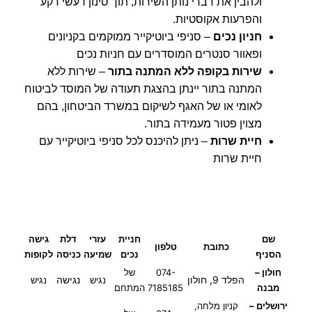
ולהבין את דברי נותן השירות, תוך סינון רעשי רקע
והפרעות אקוסטיות.
חניון נכים
– סניפי ביוטיקייר ממוקמים בקניונים
ופאוור סנטרים המוסדרים עם חניות נכים
שירות בקופה ללא המתנה בתור
– שירות ללא
המתנה בתור יינתן בהצגת תעודה של המוסד לביטוח
לאומי או של האגף לשיקום במשרד הביטחון, בהם
מצוין פטור מעמידה בתור.
חיית שרות
– ניתן להיכנס לכל סניפי ביוטיקייר עם
חיית שרות
שם
חניית
עזרי
דלת
גישה
כתובת
טלפון
הסניף
נכים
שמיעה
כניסה
לקופות
חולון –
074-
של
הפלד 9, חולון
נגישה
נגיש
נגיש
מבנה
7185185
המתחם
ירושלים –
קניון מלחה,