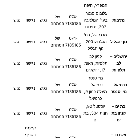
המפרץ, חיפה
גלובוס סנטר,
074-
של
נתיבות
בעלי המלאכה
נגיש
נגישה
נגיש
7185185
המתחם
203, נתיבות
מרכז של, רח'
074-
של
נוף הגליל
הגלבוע 200,
נגיש
נגישה
נגיש
7185185
המתחם
נוף הגליל
ירושלים –
קניון לב
074-
של
לב
תלפיות, האומן
נגיש
נגישה
נגיש
7185185
המתחם
תלפיות
17, ירושלים
מיי סנטר
כרמיאל –
כרמיאל –
074-
של
נגיש
נגישה
נגיש
מיי סנטר
מעלה כמון 9,
7185185
המתחם
כרמיאל
בת ים –
יוספטל 92,
074-
של
קניון בת
חנות 304, בת
נגיש
נגישה
נגיש
7185185
המתחם
ים
ים
קיימת
בסניף
אשדוד –
074-
של