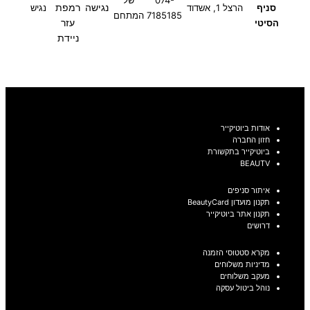
נגישה
רמפת
סניף
הרצל 1, אשדוד
נגיש
7185185
המתחם
עזר
הסיטי
ניידת
אודות ביוטיקייר
חזון החברה
ביוטיקייר בתקשורת
BEAUTV
איתור סניפים
תקנון מועדון BeautyCard
תקנון אתר ביוטיקייר
דרושים
מקרא סטטוסי הזמנה
מדיניות משלוחים
מעקב משלוחים
נוהל ביטול עסקה