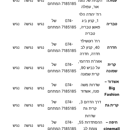
עפולה
הקניות של מגה
נגיש
נגישה
נגיש
7185185
המתחם
אור, עפולה
רח' יהודה הלוי
1, קניון ביג
074-
של
טבריה
נגיש
נגישה
נגיש
פאשן טבריה,
7185185
המתחם
טבריה
רח' רוטשילד
074-
של
חדרה
40, קניון לב
נגיש
נגישה
נגיש
7185185
המתחם
חדרה, חדרה
אזוה"ת הדרומי,
קרית
074-
של
על כביש 90,
נגיש
נגישה
נגיש
שמונה
7185185
המתחם
קרית שמונה
אשדוד –
שדרות משה
074-
של
Big
נגיש
נגישה
נגיש
סנה, אשדוד
7185185
המתחם
Fashion
דרך הדרום 3,
074-
של
קרית גת
נגיש
נגישה
נגיש
קרית גת
7185185
המתחם
שדרות
חיפה –
ההסתדרות 55,
074-
של
נגיש
נגישה
נגיש
cinemall
צומת לב
7185185
המתחם