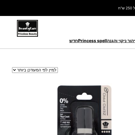
ח
הור ניקוי והגנה
Princess spell
חדש