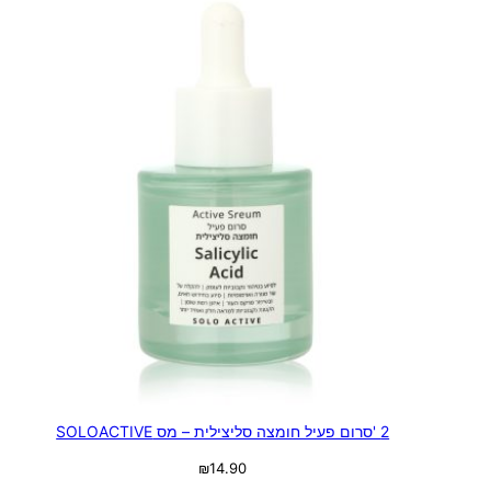
2 'סרום פעיל חומצה סליצילית – מס SOLOACTIVE
₪
14.90