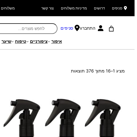
סניפים
דרושים
מדיניות משלוחים
צור קשר
משלוחים ל
התחברות
סניפים
איפור
ציפורניים
טיפוח
שיער
עמוד הבית
/ מוצר הסתר תיאור / 1
ממוין
מציג 1–16 מתוך 376 תוצאות
לפי
הפריט
העדכני
ביותר