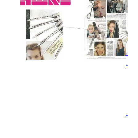
+
+
+