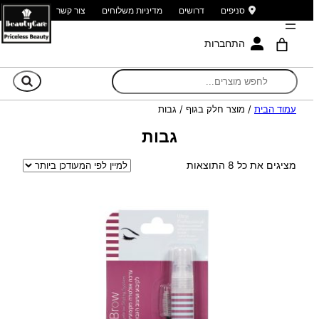
סניפים
דרושים
מדיניות משלוחים
צור קשר
התחברות
חי
עמוד הבית
/ מוצר חלק בגוף / גבות
גבות
ממוין
מציגים את כל ⁦8⁩ התוצאות
לפי
הפריט
העדכני
ביותר