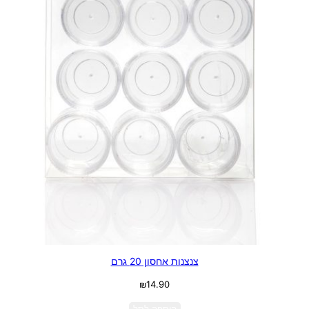
צנצנות אחסון 20 גרם
₪
14.90