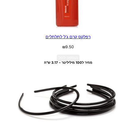
רפלקס קרם ג'ל לתלתלים
₪
9.50
הוספה לסל
מחיר ל100 מיליליטר – 3.17 ש"ח