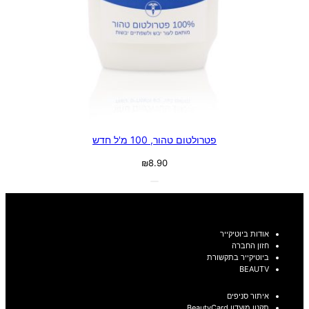
פטרולטום טהור, 100 מ'ל חדש
₪
8.90
אודות ביוטיקייר
חזון החברה
ביוטיקייר בתקשורת
BEAUTV
איתור סניפים
תקנון מועדון BeautyCard