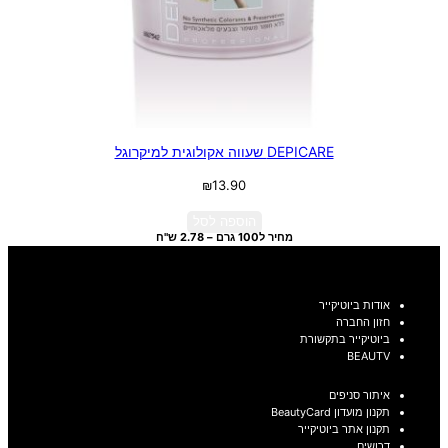
DEPICARE שעווה אקולוגית למיקרוגל
₪
13.90
הוספה לסל
מחיר ל100 גרם – 2.78 ש"ח
אודות ביוטיקייר
חזון החברה
ביוטיקייר בתקשורת
BEAUTV
איתור סניפים
תקנון מועדון BeautyCard
תקנון אתר ביוטיקייר
דרושים