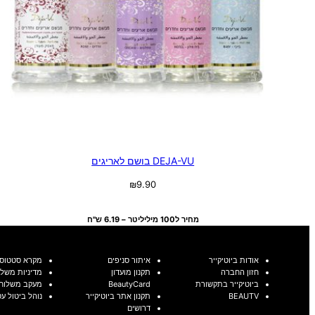
DEJA-VU בושם לאריגים
₪
9.90
בחר אפשרויות
מחיר ל100 מיליליטר – 6.19 ש"ח
אודות ביוטיקייר
איתור סניפים
מקרא סטטוסי
חזון החברה
תקנון מועדון
מדיניות משלו
ביוטיקייר בתקשורת
BeautyCard
מעקב משלוח
BEAUTV
תקנון אתר ביוטיקייר
נוהל ביטול ע
דרושים