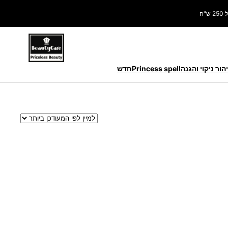
ח
הור ניקוי והגנה
Princess spell
חדש