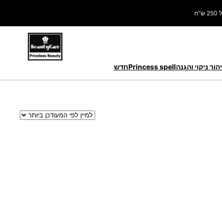
ח
הור ניקוי והגנה
Princess spell
חדש