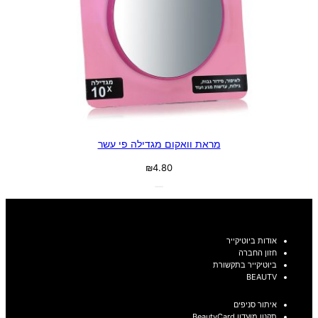
מראת וואקום מגדילה פי עשר
₪
4.80
אודות ביוטיקייר
חזון החברה
ביוטיקייר בתקשורת
BEAUTV
איתור סניפים
תקנון מועדון BeautyCard