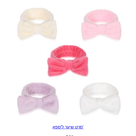
'סרט שיער ל'ספא