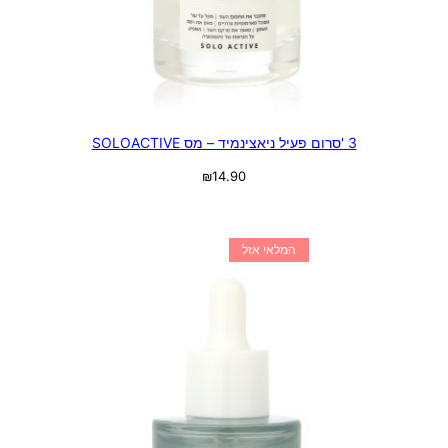
3 'סרום פעיל ניאצינמיד – מס SOLOACTIVE
₪
14.90
מידע נוסף
המלאי אזל