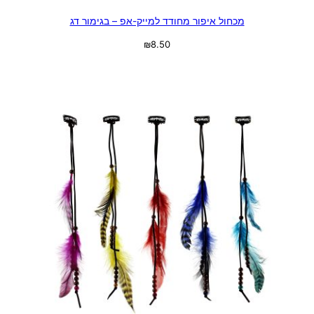
מכחול איפור מחודד למייק-אפ – בגימור דג
₪
8.50
בחר אפשרויות