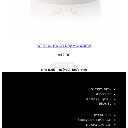
ארומטיק – קרם רב שימושי חדש
₪
12.90
הוספה לסל
מחיר ל100 מיליליטר – 6.45 ש"ח
אודות ביוטיקייר
חזון החברה
ביוטיקייר בתקשורת
BEAUTV
איתור סניפים
תקנון מועדון BeautyCard
תקנון אתר ביוטיקייר