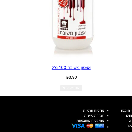
אצטון משובח 100 מ'ל
₪
3.90
הוספה לסל
 הזמנה
מדיניות פרטיות
חים
הצהרת נגישות
ים
מהי קנייה מאובטחת
סקה