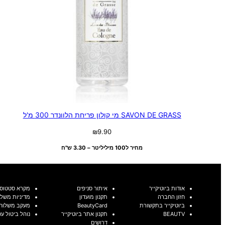
SAVON DE GRASS מי קולון פריחת הלוונדר 300 מ'ל
₪
9.90
מחיר ל100 מיליליטר – 3.30 ש"ח
אודות ביוטיקייר
איתור סניפים
מקרא סטטוסי
חזון החברה
תקנון מועדון
מדיניות משלו
ביוטיקייר בתקשורת
BeautyCard
מעקב משלוח
BEAUTV
תקנון אתר ביוטיקייר
נוהל ביטול ע
דרושים