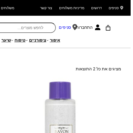
סניפים
דרושים
מדיניות משלוחים
צור קשר
משלוחים ל
התחברות
סניפים
איפור
ציפורניים
טיפוח
שיער
עמוד הבית
/ מוצר הערת אספקה / ניתן לרכישה אך ורק בסניפי הרשת
ממוין
מציגים את כל ⁦2⁩ התוצאות
לפי
הפריט
העדכני
ביותר