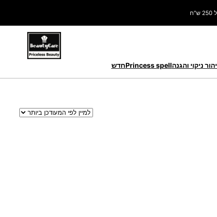
ח
הור ניקוי והגנה
Princess spell
חדש