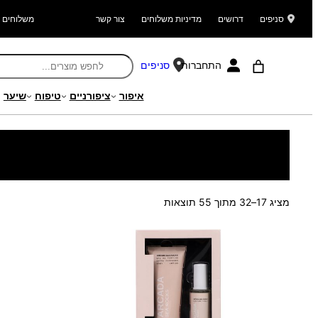
סניפים
דרושים
מדיניות משלוחים
צור קשר
משלוחים ל
התחברות
סניפים
איפור
ציפורניים
טיפוח
שיער
עמוד הבית
/
מוצרים
/
בישום
/
בישום נשים
/ עמוד 2
ממוין
מציג 17–32 מתוך 55 תוצאות
לפי
הפריט
העדכני
ביותר