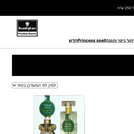
ח
הור ניקוי והגנה
Princess spell
חדש