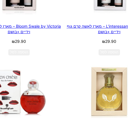
L'interessant by Chantily – מארז לאשה קרם גוף
 Swale by Victoria
וידיים +בושם
וידיים +בושם
₪
29.90
₪
29.90
הוספה לסל
הוספה לסל