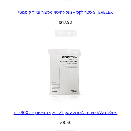
STERELEX סטרילקס – נוזל לחיטוי מכשור וציוד קוסמטי
₪
17.90
הוספה לסל
מטליות ללא סיבים לנטרול לאק ג'ל וניקוי הציפורן – כ600- יח
₪
8.50