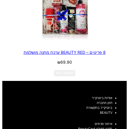
8 פריטים – BEAUTY RED ערכת מתנה מושלמת
₪
69.90
הוספה לסל
אודות ביוטיקייר
חזון החברה
ביוטיקייר בתקשורת
BEAUTV
איתור סניפים
תקנון מועדון BeautyCard