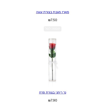
מארז מגבת בצורת עוגה
₪
7.50
הוספה לסל
נר ריחני בצורת פרח
₪
7.90