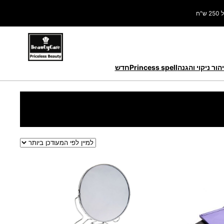
ח
הור ניקוי והגנה
Princess spell
חדש