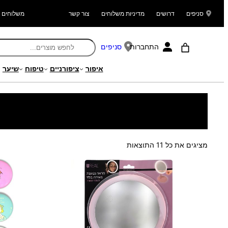
סניפים
דרושים
מדיניות משלוחים
צור קשר
משלוחים ל
התחברות
סניפים
איפור
ציפורניים
טיפוח
שיער
עמוד הבית
/
מוצרים
/
איפור
/
אביזרי איפור
/ מראות
ממוין
מציגים את כל ⁦11⁩ התוצאות
לפי
הפריט
העדכני
ביותר