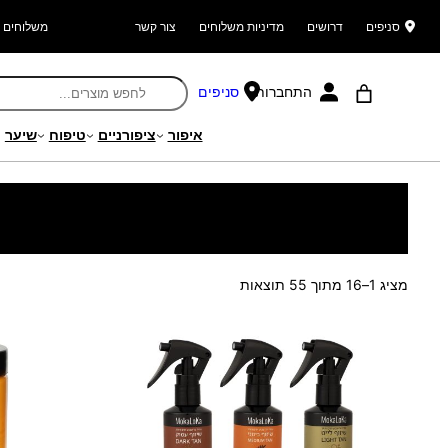
סניפים
דרושים
מדיניות משלוחים
צור קשר
משלוחים ל
התחברות
סניפים
איפור
ציפורניים
טיפוח
שיער
עמוד הבית
/
מוצרים
/
קוסמטיקה וטיפוח
/ טיפוח גוף
ממוין
מציג 1–16 מתוך 55 תוצאות
לפי
הפריט
העדכני
ביותר