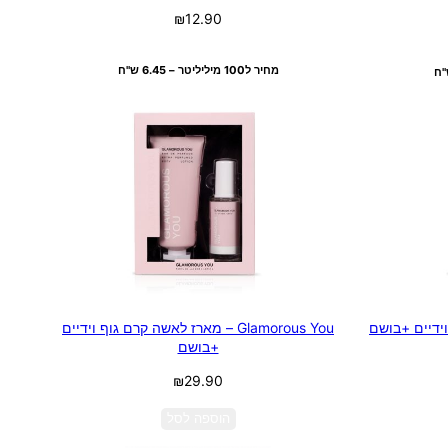
₪
12.90
בחר אפשרויות
מחיר ל100 מיליליטר – 6.45 ש"ח
Glamorous You – מארז לאשה קרם גוף וידיים
+בושם
₪
29.90
הוספה לסל