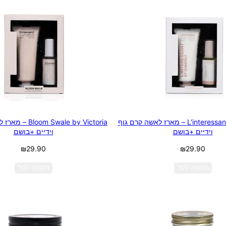
L'interessant by Chantily – מארז לאשה קרם גוף
 Swale by Victoria
וידיים +בושם
וידיים +בושם
₪
29.90
₪
29.90
הוספה לסל
הוספה לסל