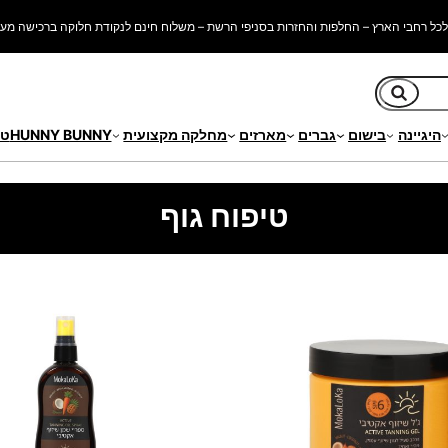
כל רחבי הארץ – החלפות והחזרות בסניפי הרשת – משלוח חינם לנקודת חלוקה ברכישה מעל 250 ש"
חיפוש
היגיינה
בישום
גברים
מארזים
מחלקה מקצועית
HUNNY BUNNY
טי
טיפוח גוף