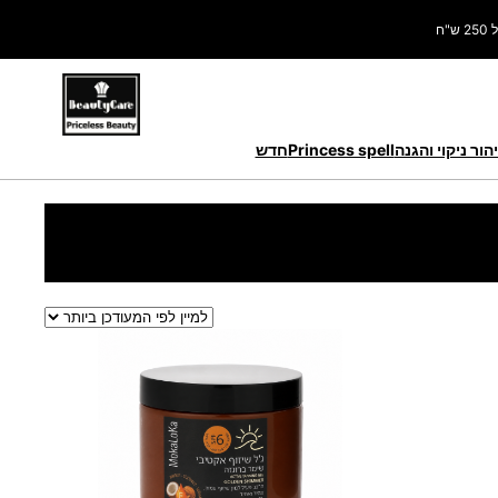
ח
הור ניקוי והגנה
Princess spell
חדש