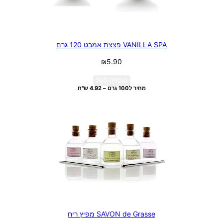
VANILLA SPA פצצת אמבט 120 גרם
₪
5.90
הוספה לסל
מחיר ל100 גרם – 4.92 ש"ח
SAVON de Grasse מפיץ ריח