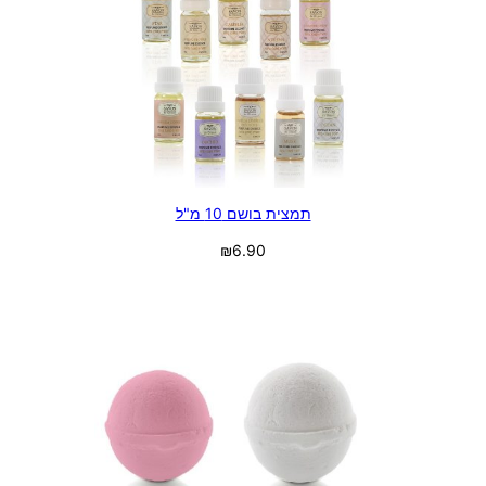
תמצית בושם 10 מ"ל
₪
6.90
בחר אפשרויות