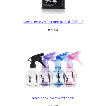
AQUARELLE שכמיות חד"פ לצביעת השיער
₪
6.50
מיכל 237 מ"ל עם אקדח ריסוס