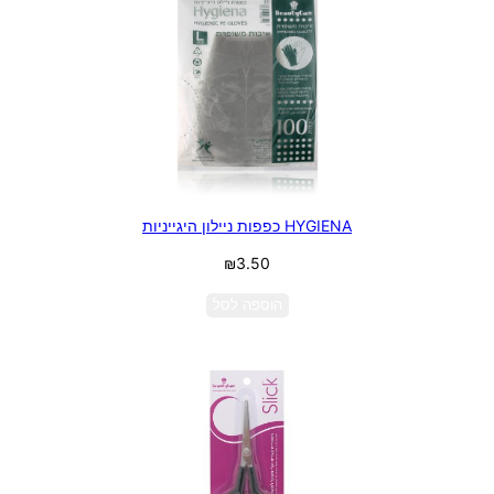
HYGIENA כפפות ניילון היגייניות
₪
3.50
הוספה לסל