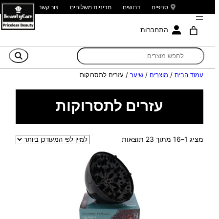
סניפים
דרושים
מדיניות משלוחים
צור קשר
התחברות
חי
עמוד הבית
/
מוצרים
/
שיער
/ עזרים לתסרוקות
עזרים לתסרוקות
ממוין
מציג 1–16 מתוך 23 תוצאות
לפי
הפריט
העדכני
ביותר