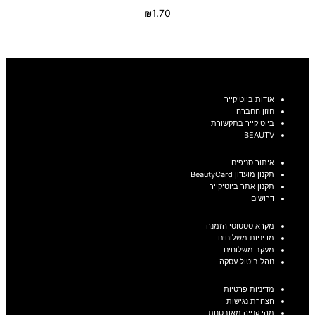
₪
1.70
בחר אפשרויות
אודות ביוטיקייר
חזון החברה
ביוטיקייר בתקשורת
BEAUTV
איתור סניפים
תקנון מועדון BeautyCard
תקנון אתר ביוטיקייר
דרושים
מקרא סטטוסי הזמנה
מדיניות משלוחים
מעקב משלוחים
נוהל ביטול עסקה
מדיניות פרטיות
הצהרת נגישות
מהי קנייה מאובטחת