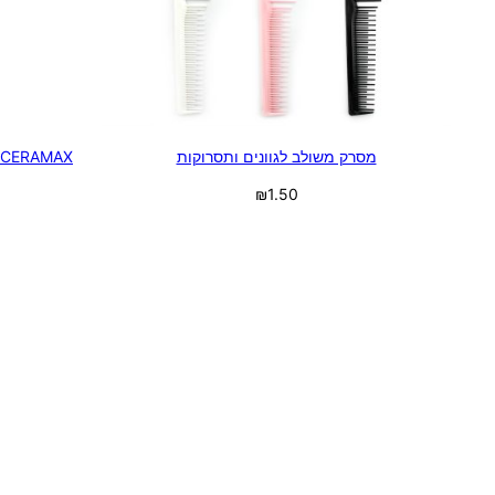
מסרק משולב לגוונים ותסרוקות
CERAMAX מברשת שיער קרמית לפן 44 מ'מ
₪
1.50
בחר אפשרויות