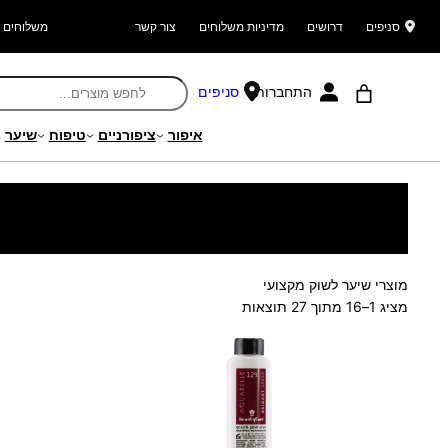
סניפים
דרושים
מדיניות משלוחים
צור קשר
משלוחים ל
התחברות
סניפים
איפור
ציפורניים
טיפוח
שיער
עמוד הבית
/
מוצרים
/
מחלקה מקצועית
/ עיצוב שיער
מוצרי שיער לשוק מקצועי
ממוין
מציג 1–16 מתוך 27 תוצאות
לפי
הפריט
העדכני
ביותר