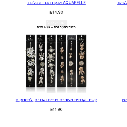
לשיער
AQUARELLE אבקת הבהרה בלונדר
₪
14.90
הוספה לסל
מחיר ל100 גרם – 4.97 ש"ח
קשת יוקרתית מעוטרת פנינים ואבני חן לתסרוקות
₪
11.90
בחר אפשרויות