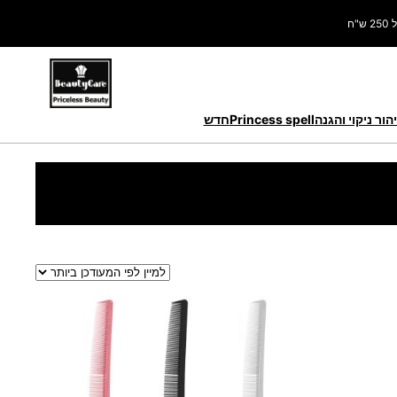
ח
הור ניקוי והגנה
Princess spell
חדש