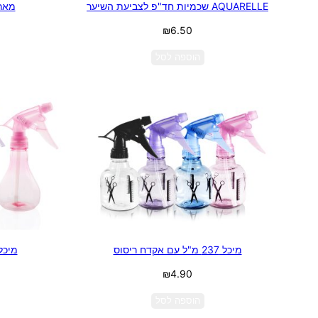
AQUARELLE שכמיות חד"פ לצביעת השיער
מארז
₪
6.50
הוספה לסל
מיכל 237 מ"ל עם אקדח ריסוס
מיכל 150 מ"ל עם אקדח
₪
4.90
הוספה לסל