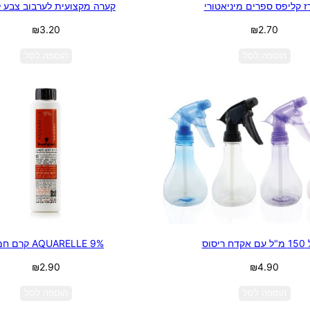
 קליפס ספרים מיניאטורי
קערה מקצועית לערבוב צבע 
₪
3.20
₪
2.70
הוספה לסל
הוספה לסל
 ריסוס
9% AQUARELLE קרם חמצן
₪
2.90
₪
4.90
הוספה לסל
הוספה לסל