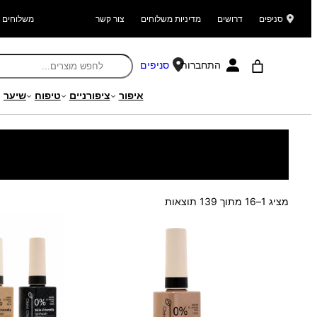
סניפים
דרושים
מדיניות משלוחים
צור קשר
משלוחים ל
התחברות
סניפים
איפור
ציפורניים
טיפוח
שיער
עמוד הבית
/
מוצרים
/ ציפורניים
ממוין
מציג 1–16 מתוך 139 תוצאות
לפי
הפריט
העדכני
ביותר