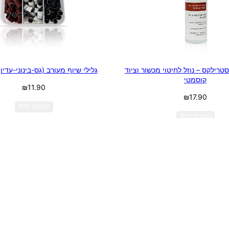
STERELE סטרילקס – נוזל לחיטוי מכשור וציוד
גלילי שיוף מעורב (גס-בינוני-עדין
קוסמטי
₪
11.90
₪
17.90
הוספה לסל
הוספה לסל