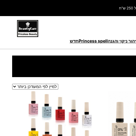
ח
הור ניקוי והגנה
Princess spell
חדש