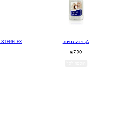
לק מונע כסיסה
X
₪
7.90
הוספה לסל