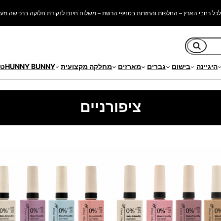
כל רחבי הארץ – החלפות והחזרות בסניפי הרשת – משלוח חינם לנקודת חלוקה ברכישה מעל 250 ש"
חיפוש
היגיינה
בישום
גברים
מארזים
מחלקה מקצועית
HUNNY BUNNY
טי
ציפורניים