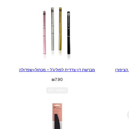
הציפורן
מברשת דו-צדדית לפוליג'ל – מכחול+שפדולה
₪
7.90
הוספה לסל