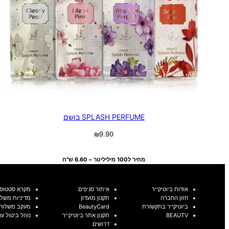
SPLASH PERFUME בושם
₪
9.90
בחר אפשרויות
מחיר ל100 מיליליטר – 6.60 ש"ח
אודות ביוטיקייר
איתור סניפים
מקרא סטטוסי
חזון החברה
תקנון מועדון
מדיניות משלו
ביוטיקייר בתקשורת
BeautyCard
מעקב משלוח
BEAUTV
תקנון אתר ביוטיקייר
נוהל ביטול ע
דרושים