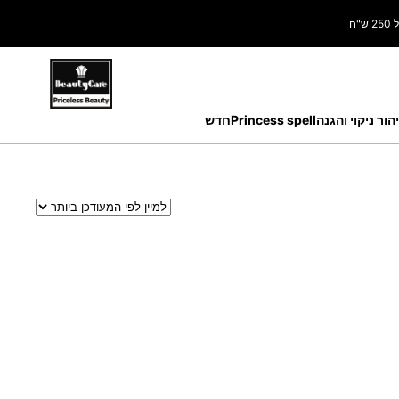
ח
הור ניקוי והגנה
Princess spell
חדש