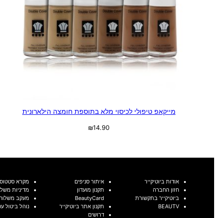
מייקאפ טיפולי לכיסוי מלא בתוספת חומצה הילארונית
₪
14.90
בחר אפשרויות
אודות ביוטיקייר
איתור סניפים
מקרא סטטוסי
חזון החברה
תקנון מועדון
מדיניות משלו
ביוטיקייר בתקשורת
BeautyCard
מעקב משלוח
BEAUTV
תקנון אתר ביוטיקייר
נוהל ביטול ע
דרושים