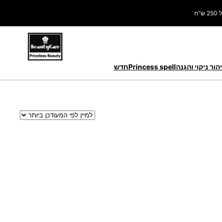
ח
הור ניקוי והגנה
Princess spell
חדש