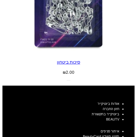
סיכות ביטחון
₪
2.00
אודות ביוטיקייר
חזון החברה
ביוטיקייר בתקשורת
BEAUTV
איתור סניפים
תקנון מועדון BeautyCard