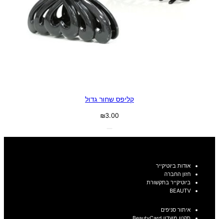
קליפס שחור גדול
₪
3.00
אודות ביוטיקייר
חזון החברה
ביוטיקייר בתקשורת
BEAUTV
איתור סניפים
תקנון מועדון BeautyCard