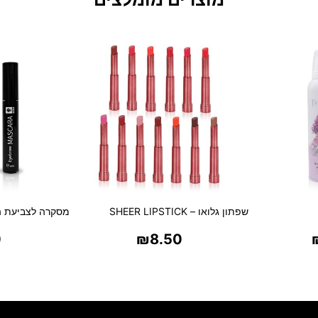
שפתון גלואו – SHEER LIPSTICK
מסקרה לצביעת ה
0
₪
8.50
ת
בחר אפשרויות
בח