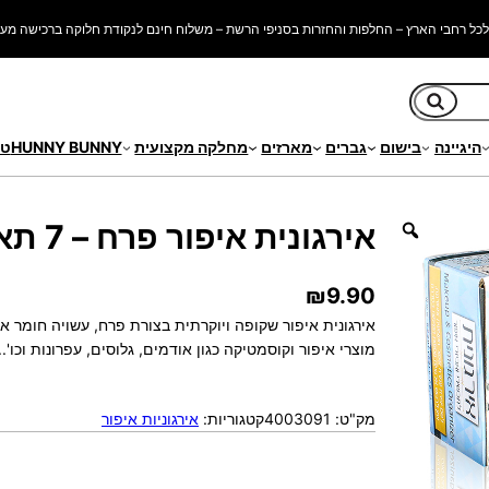
כל רחבי הארץ – החלפות והחזרות בסניפי הרשת – משלוח חינם לנקודת חלוקה ברכישה מעל 250 ש"
חיפוש
היגיינה
בישום
גברים
מארזים
מחלקה מקצועית
HUNNY BUNNY
טי
ח – 7 תאים
אירגונית איפור פרח – 7 תאים
₪
9.90
אירגונית איפור שקופה ויוקרתית בצורת פרח, עשויה חומר אקר
מוצרי איפור וקוסמטיקה כגון אודמים, גלוסים, עפרונות וכו'.. 
מק"ט:
4003091
קטגוריות:
אירגוניות איפור