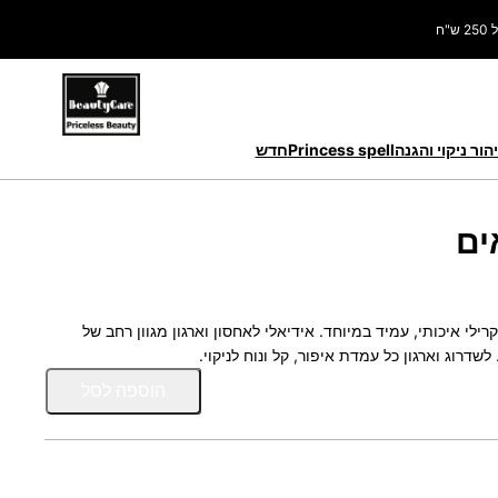
ח
הור ניקוי והגנה
Princess spell
חדש
ילי איכותי, עמיד במיוחד. אידיאלי לאחסון וארגון מגוון רחב של
לשדרוג וארגון כל עמדת איפור, קל ונוח לניקוי.
כ
הוספה לסל
מ
ו
ת
ש