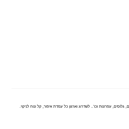
ל
א
י
ר
ג
ו
נ
י
ת
א
י
פ
ו
ר
פ
ר
ח
גלוסים, עפרונות וכו'.. לשדרוג וארגון כל עמדת איפור, קל ונוח לניקוי.
–
7
ת
א