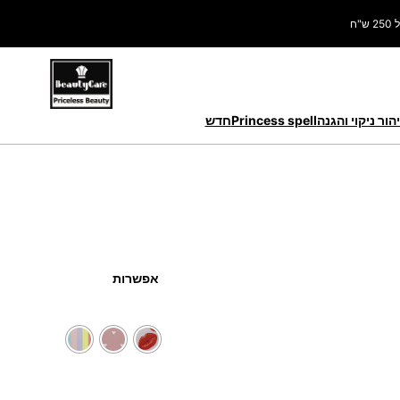
ח
הור ניקוי והגנה
Princess spell
חדש
אפשרות