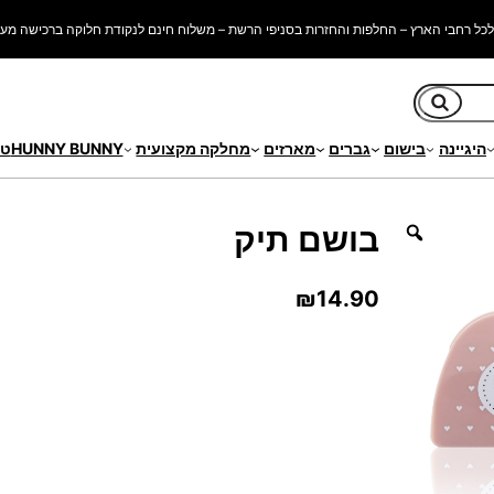
כל רחבי הארץ – החלפות והחזרות בסניפי הרשת – משלוח חינם לנקודת חלוקה ברכישה מעל 250 ש"
חיפוש
היגיינה
בישום
גברים
מארזים
מחלקה מקצועית
HUNNY BUNNY
טי
בושם תיק
₪
14.90