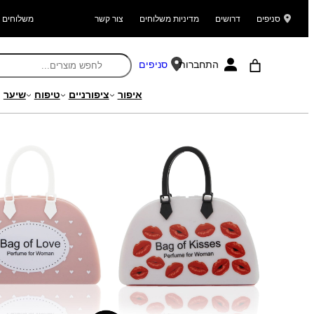
סניפים
דרושים
מדיניות משלוחים
צור קשר
משלוחים ל
התחברות
סניפים
איפור
ציפורניים
טיפוח
שיער
עמוד הבית
/
מוצרים
/
בישום
/
בישום נשים
/ בושם תיק