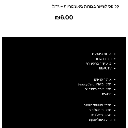
קליפס לשיער בצורות גיאומטריות – גדול
₪
6.00
בחר אפשרויות
אודות ביוטיקייר
חזון החברה
ביוטיקייר בתקשורת
BEAUTV
איתור סניפים
תקנון מועדון BeautyCard
תקנון אתר ביוטיקייר
דרושים
מקרא סטטוסי הזמנה
מדיניות משלוחים
מעקב משלוחים
נוהל ביטול עסקה