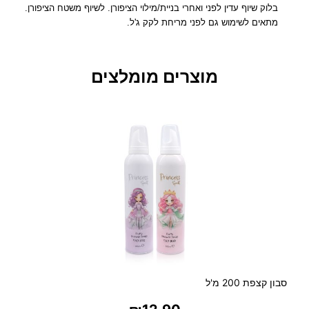
ש
בלוק שיוף עדין לפני ואחרי בניית/מילוי הציפורן. לשיוף משטח הציפורן.
י
מתאים לשימוש גם לפני מריחת לקק ג'ל.
ו
ף
צ
מוצרים מומלצים
י
פ
ו
ר
נ
י
י
ם
ל
ב
ן
ע
ד
י
סבון קצפת 200 מ'ל
ן