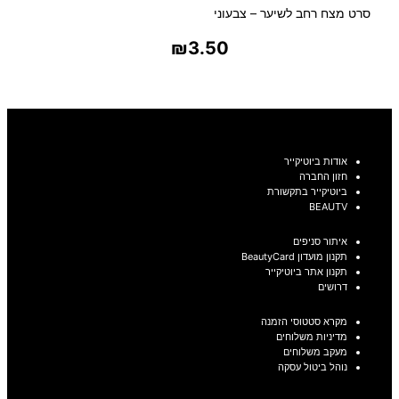
סרט מצח רחב לשיער – צבעוני
₪
3.50
בחר אפשרויות
אודות ביוטיקייר
חזון החברה
ביוטיקייר בתקשורת
BEAUTV
איתור סניפים
תקנון מועדון BeautyCard
תקנון אתר ביוטיקייר
דרושים
מקרא סטטוסי הזמנה
מדיניות משלוחים
מעקב משלוחים
נוהל ביטול עסקה