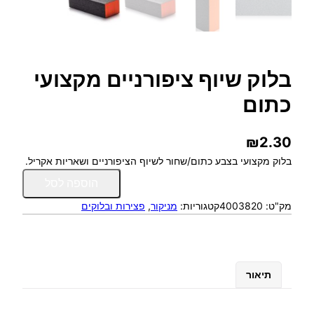
בלוק שיוף ציפורניים מקצועי
כתום
₪
2.30
בלוק מקצועי בצבע כתום/שחור לשיוף הציפורניים ושאריות אקריל.
כ
הוספה לסל
מ
מק"ט:
4003820
קטגוריות:
מניקור
, 
פצירות ובלוקים
ו
ת
ש
ל
ב
תיאור
ל
ו