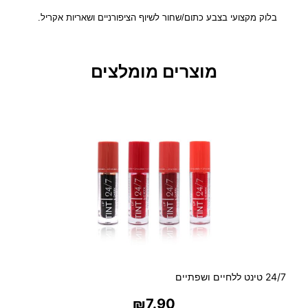
ק
ש
בלוק מקצועי בצבע כתום/שחור לשיוף הציפורניים ושאריות אקריל.
י
ו
ף
מוצרים מומלצים
צ
י
פ
ו
ר
נ
י
י
ם
מ
ק
צ
ו
ע
24/7 טינט ללחיים ושפתיים
י
₪
7.90
כ