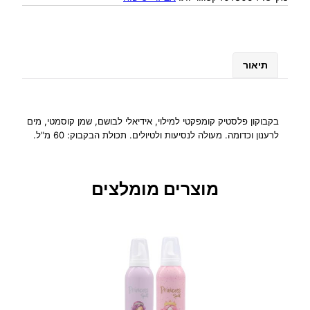
ת
ש
ל
ב
תיאור
ק
ב
ו
ק
בקבוקון פלסטיק קומפקטי למילוי, אידיאלי לבושם, שמן קוסמטי, מים
פ
לרענון וכדומה. מעולה לנסיעות ולטיולים. תכולת הבקבוק: 60 מ"ל.
ל
ס
ט
מוצרים מומלצים
י
ק
ע
ם
מ
ת
ז
6