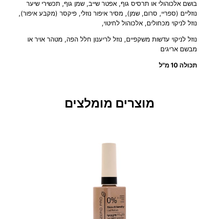
בושם אלכוהולי או תרסיס גוף, אפטר שייב, שמן גוף, תכשירי שיער
י
נוזליים (ספריי, סרום, שמן), מסיר איפור נוזלי, פיקסר (מקבע איפור),
ל
נוזל לניקוי מכחולים, אלכוהול לחיטוי,
ו
י
נוזל לניקוי עדשות משקפיים, נוזל לריענון חלל הפה, מטהר אויר או
ב
מבשם אריגים
ו
תכולה 10 מ"ל
ש
ם
1
מוצרים מומלצים
0
מ
"
ל
–
ח
ד
ש