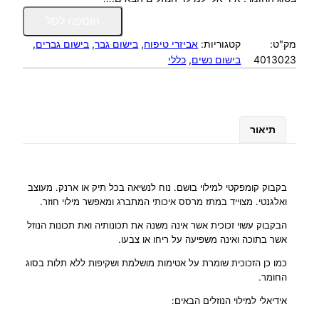
כ
הוספה לסל
מ
מק"ט:
קטגוריות:
אביזרי טיפוח
, 
בישום גבר
, 
בישום גברים
, 
ו
4013023
בישום נשים
, 
כללי
ת
ש
ל
ב
ק
תיאור
ב
ו
ק
ק
בקבוק קומפקטי למילוי בושם. נוח לנשיאה בכל תיק או ארנק. מעוצב
ו
ואלגנטי. מצוייד במתז מרסס איכותי המתברג ומאפשר מילוי חוזר.
מ
הבקבוק עשוי זכוכית אשר אינה משנה את תכונותיה ואת תכונות הנוזל
פ
אשר בתוכה ואינה משפיעה על ריחו או צבעו.
ק
כמו כן הזכוכית שומרת על אטימות מושלמת ושקיפות ללא תלות בסוג
ט
החומר.
י
ל
אידיאלי למילוי הנוזלים הבאים:
מ