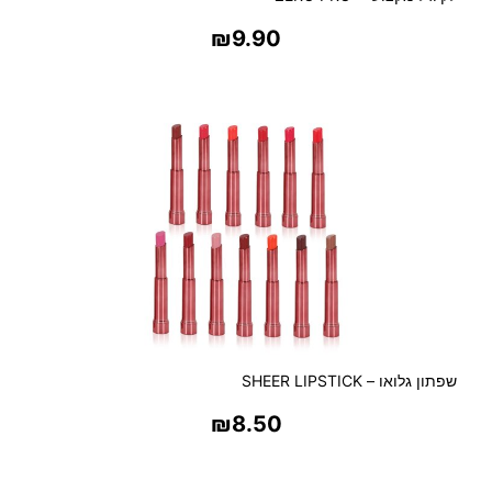
א
ו
₪
9.90
ת
ס
בחר אפשרויות
ס
ג
ו
נ
י
ו
ת
שפתון גלואו – SHEER LIPSTICK
₪
8.50
בחר אפשרויות