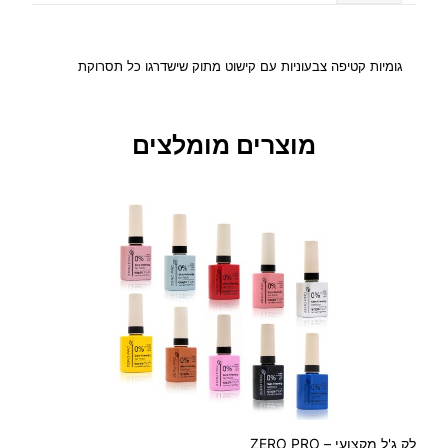
מ
י
י
גומיות קטיפה צבעוניות עם קישוט מתוק שישדרגו כל תסרוקת
ת
ק
ט
מוצרים מומלצים
י
פ
ה
ל
ש
י
ע
ר
ע
ם
ד
ו
ג
מ
לק ג'ל מקצועי – ZERO PRO