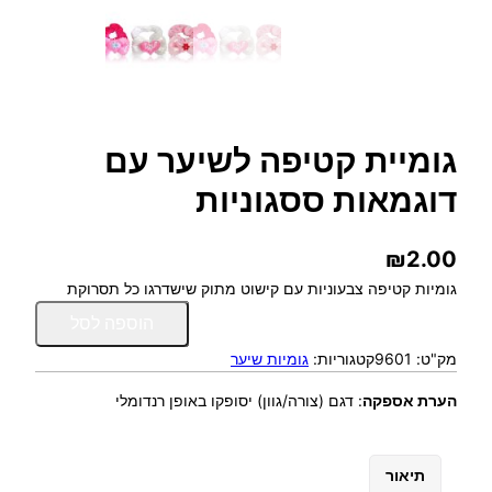
גומיית קטיפה לשיער עם
דוגמאות ססגוניות
₪
2.00
גומיות קטיפה צבעוניות עם קישוט מתוק שישדרגו כל תסרוקת
כ
הוספה לסל
מ
מק"ט:
9601
קטגוריות:
גומיות שיער
ו
ת
הערת אספקה
:
דגם (צורה/גוון) יסופקו באופן רנדומלי
ש
ל
ג
תיאור
ו