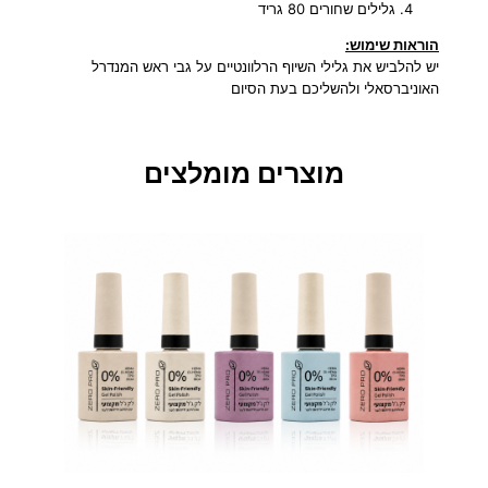
גלילים שחורים 80 גריד
(
ג
הוראות שימוש:
ס
יש להלביש את גלילי השיוף הרלוונטיים על גבי ראש המנדרל
-
האוניברסאלי ולהשליכם בעת הסיום
ב
י
נ
מוצרים מומלצים
ו
נ
י
-
ע
ד
י
ן
)
+
מ
נ
ד