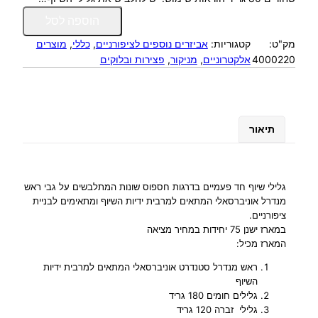
כ
הוספה לסל
מ
מק"ט:
קטגוריות:
אביזרים נוספים לציפורניים
, 
כללי
, 
מוצרים
ו
4000220
אלקטרוניים
, 
מניקור
, 
פצירות ובלוקים
ת
ש
ל
ג
ל
תיאור
י
ל
י
ש
גלילי שיוף חד פעמיים בדרגות חספוס שונות המתלבשים על גבי ראש
י
מנדרל אוניברסאלי המתאים למרבית ידיות השיוף ומתאימים לבניית
ציפורניים.
ו
במארז ישנן 75 יחידות במחיר מציאה
ף
המארז מכיל:
מ
ע
ראש מנדרל סטנדרט אוניברסאלי המתאים למרבית ידיות
ו
השיוף
ר
גלילים חומים 180 גריד
גלילי זברה 120 גריד
ב