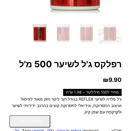
רפלקס ג'ל לשיער 500 מ'ל
₪
9.90
מחיר ל100 מיליליטר – 1.98 ש"ח
ג'ל פלדה לשיער REFLEX בגודל חצי ליטר חזק מאוד לפיסול
ועיצוב התסרוקת, אידיאלי לתסרוקת קוצים בהרכב ידידותי לשיער
ולקרקפת עם שמן קיק
כ
הוספה לסל
מ
מק"ט:
קטגוריות:
טיפוח והיגיינה
, 
כללי
, 
תכשירי
Tags:
ג'ל
ו