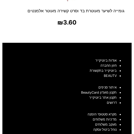
גומייה לשיער מעוטרת בד וסרט קשירה מעוטר אלמנטים
₪
3.60
בחר אפשרויות
אודות ביוטיקייר
חזון החברה
ביוטיקייר בתקשורת
BEAUTV
איתור סניפים
תקנון מועדון BeautyCard
תקנון אתר ביוטיקייר
דרושים
מקרא סטטוסי הזמנה
מדיניות משלוחים
מעקב משלוחים
נוהל ביטול עסקה