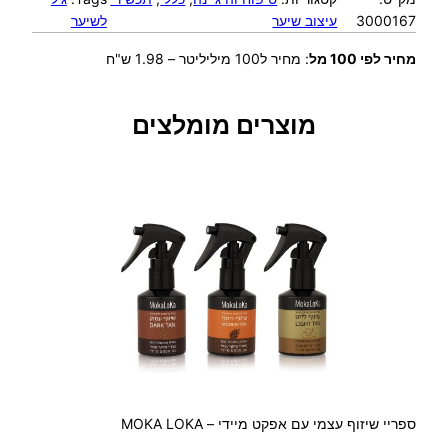
3000167
עיצוב שיער
לשיער
ת
ש
מחיר לפי 100 מל
:
מחיר ל100 מיליליטר – 1.98 ש"ח
ל
ר
פ
מוצרים מומלצים
ל
ק
ס
ג
'
ל
ל
ש
י
ע
ר
5
0
0
ספריי שיזוף עצמי עם אפקט מיידי – MOKA LOKA
מ