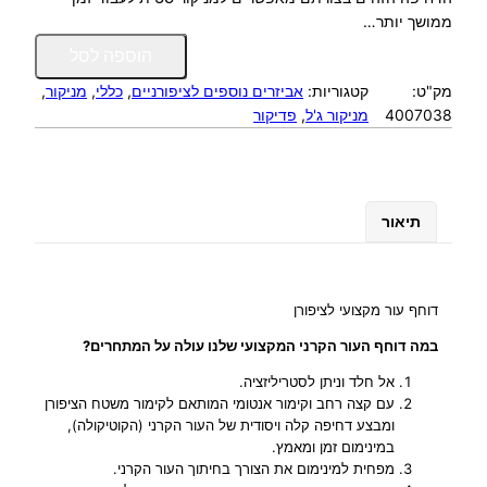
ממושך יותר…
כ
הוספה לסל
מ
מק"ט:
קטגוריות:
אביזרים נוספים לציפורניים
, 
כללי
, 
מניקור
, 
ו
4007038
מניקור ג'ל
, 
פדיקור
ת
ש
ל
ד
ו
תיאור
ח
ף
ע
ו
דוחף עור מקצועי לציפורן
ר
במה דוחף העור הקרני המקצועי שלנו עולה על המתחרים?
ד
ו
אל חלד וניתן לסטריליזציה.
-
עם קצה רחב וקימור אנטומי המותאם לקימור משטח הציפורן
ומבצע דחיפה קלה ויסודית של העור הקרני (הקוטיקולה),
צ
במינימום זמן ומאמץ.
ד
מפחית למינימום את הצורך בחיתוך העור הקרני.
ד