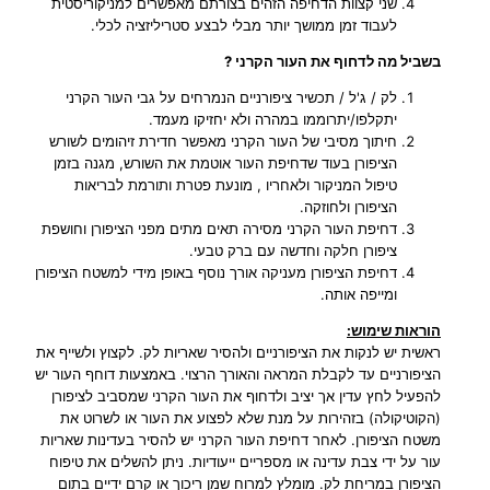
שני קצוות הדחיפה הזהים בצורתם מאפשרים למניקוריסטית
י
לעבוד זמן ממושך יותר מבלי לבצע סטריליזציה לכלי.
מ
ק
בשביל מה לדחוף את העור הקרני ?
צ
לק / ג'ל / תכשיר ציפורניים הנמרחים על גבי העור הקרני
ו
יתקלפו/יתרוממו במהרה ולא יחזיקו מעמד.
ע
חיתוך מסיבי של העור הקרני מאפשר חדירת זיהומים לשורש
י
הציפורן בעוד שדחיפת העור אוטמת את השורש, מגנה בזמן
ל
טיפול המניקור ולאחריו , מונעת פטרת ותורמת לבריאות
ע
הציפורן ולחוזקה.
ו
דחיפת העור הקרני מסירה תאים מתים מפני הציפורן וחושפת
ציפורן חלקה וחדשה עם ברק טבעי.
ר
דחיפת הציפורן מעניקה אורך נוסף באופן מידי למשטח הציפורן
ה
ומייפה אותה.
צ
י
הוראות שימוש:
פ
ראשית יש לנקות את הציפורניים ולהסיר שאריות לק. לקצוץ ולשייף את
ו
הציפורניים עד לקבלת המראה והאורך הרצוי. באמצעות דוחף העור יש
ר
להפעיל לחץ עדין אך יציב ולדחוף את העור הקרני שמסביב לציפורן
(הקוטיקולה) בזהירות על מנת שלא לפצוע את העור או לשרוט את
ן
משטח הציפורן. לאחר דחיפת העור הקרני יש להסיר בעדינות שאריות
עור על ידי צבת עדינה או מספריים ייעודיות. ניתן להשלים את טיפוח
הציפורן במריחת לק. מומלץ למרוח שמן ריכוך או קרם ידיים בתום