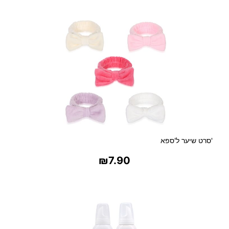
בחר אפשרויות
ג
י
ת
ל
מ
י
ק
ר
ו
ג
ל
'סרט שיער ל'ספא
₪
7.90
בחר אפשרויות