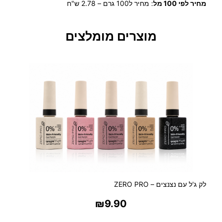
מחיר לפי 100 מל
:
מחיר ל100 גרם – 2.78 ש"ח
ש
ל
D
מוצרים מומלצים
E
P
I
C
A
R
E
ש
ע
ו
ו
ה
א
ק
לק ג'ל עם נצנצים – ZERO PRO
ו
₪
9.90
ל
ו