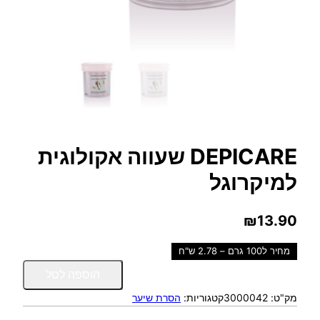
DEPICARE שעווה אקולוגית
למיקרוגל
₪
13.90
מחיר ל100 גרם – 2.78 ש"ח
כ
הוספה לסל
מ
מק"ט:
3000042
קטגוריות:
הסרת שיער
ו
ת