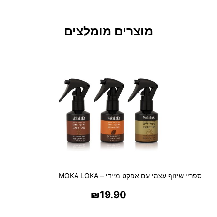
מ
ע
ו
מוצרים מומלצים
ט
ר
ו
ת
פ
נ
י
נ
י
ם
ו
א
ב
נ
ספריי שיזוף עצמי עם אפקט מיידי – MOKA LOKA
י
₪
19.90
ם
בחר אפשרויות