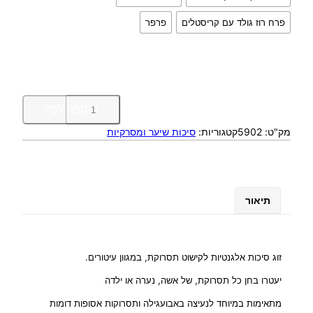
פרח רוז גולד עם קריסטלים
פרפר
כ
הוספה לסל
מ
מק"ט:
5902
קטגוריות:
סיכות שיער ומסרקיות
ו
ת
ש
ל
ז
תיאור
ו
ג
ס
י
זוג סיכות אלגנטיות לקישוט תסרוקת, במגוון עיטורים.
כ
יעטרו בחן כל תסרוקת, של אשה, נערה או ילדה
ו
ת
מתאימות במיוחד לנעיצה באבועגילה ותסרוקות אסופות דומות