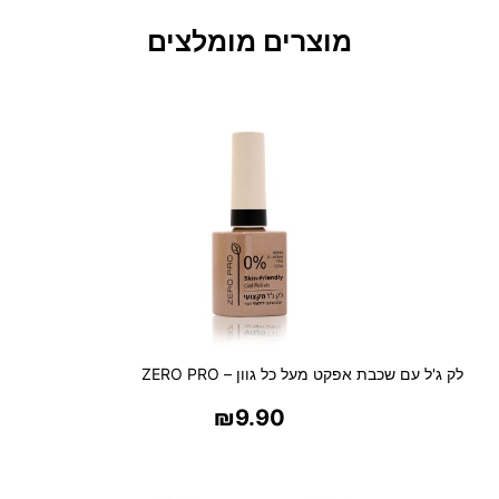
ח
מוצרים מומלצים
ד
ש
B
I
O
T
E
C
מ
ס
י
ר
א
י
לק ג'ל עם שכבת אפקט מעל כל גוון – ZERO PRO
פ
₪
9.90
ו
ר
בחר אפשרויות