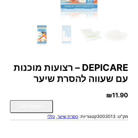
DEPICARE – רצועות מוכנות
עם שעווה להסרת שיער
₪
11.90
כ
הוספה לסל
מ
מק"ט:
3003013
קטגוריות:
הסרת שיער
, 
כללי
ו
ת
ש
ל