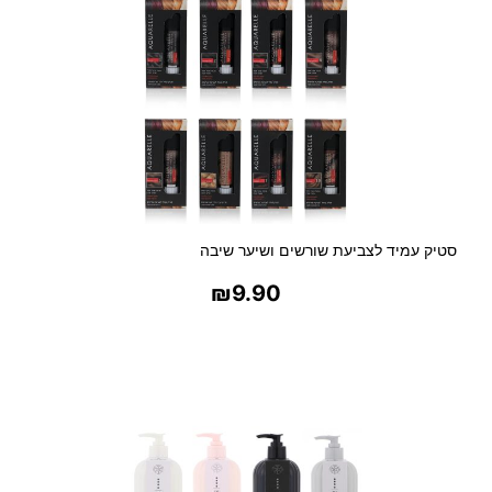
ת
ע
ם
ש
ע
ו
ו
ה
ל
ה
סטיק עמיד לצביעת שורשים ושיער שיבה
ס
ר
₪
9.90
ת
ש
בחר אפשרויות
י
ע
ר