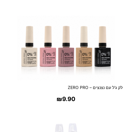
ר
בחר אפשרויות
נ
ט
ל
ג
ב
ר
לק ג'ל עם נצנצים – ZERO PRO
₪
9.90
בחר אפשרויות