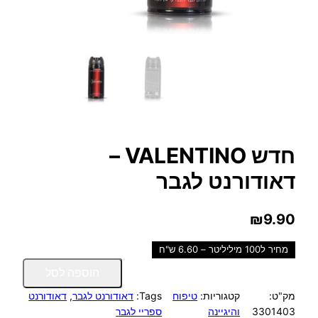
חדש VALENTINO –
דאודורנט לגבר
₪
9.90
מחיר ל100 מיליליטר – 6.60 ש"ח
כ
הוספה לסל
מ
מק"ט:
קטגוריות:
טיפוח
Tags:
דאודורנט לגבר
, 
דאודורנט
ו
3301403
והיגיינה
ספריי לגבר
ת