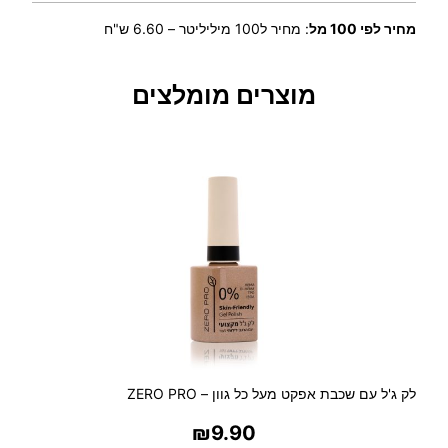
ש
מחיר לפי 100 מל
:
מחיר ל100 מיליליטר – 6.60 ש"ח
ל
ח
ד
מוצרים מומלצים
ש
V
A
L
E
N
T
I
N
O
–
ד
א
ו
לק ג'ל עם שכבת אפקט מעל כל גוון – ZERO PRO
ד
₪
9.90
ו