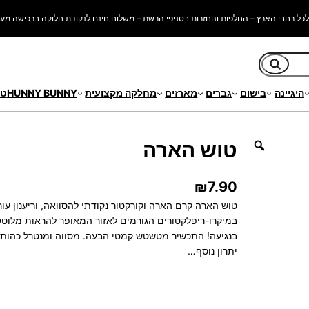
כל רחבי הארץ – החלפות והחזרות בסניפי הרשת – משלוח חינם לנקודת חלוקה ברכישה מעל 250 ש"
חיפוש
היגיינה
בישום
גברים
מארזים
מחלקה מקצועית
HUNNY BUNNY
טי
טוש הארה
₪
7.90
טוש הארה קרם הארה וקורקטור נקודתי להסוואה, וריענון ע
במיקרו-ריפלקטורים הגורמים לאזור המאופר להראות מלוטש ו
בנגיעה! התכשיר מטשטש קמטי הבעה. מסווה ומנטרל כהות מס
יתרון נוסף…