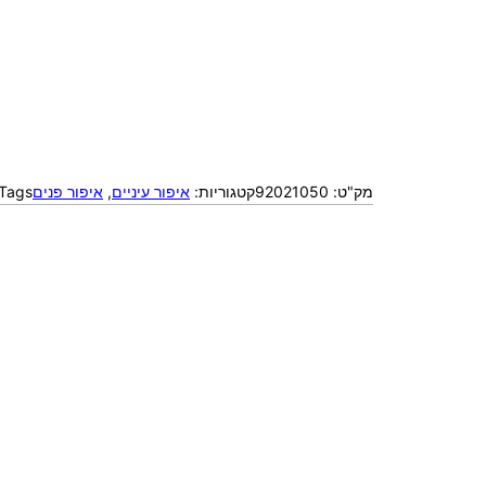
מק"ט:
92021050
קטגוריות:
איפור עיניים
, 
איפור פנים
Tags: