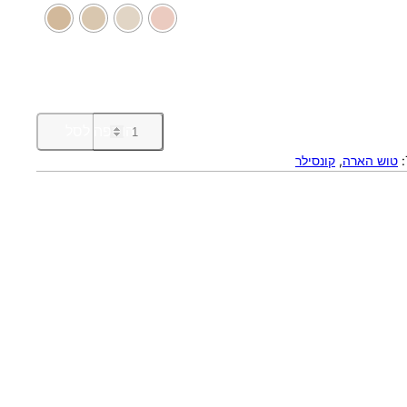
כ
הוספה לסל
מ
טוש הארה
, 
קונסילר
ו
ת
ש
ל
ט
ו
ש
ה
א
ר
ה