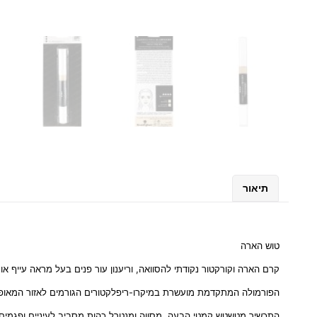
תיאור
טוש הארה
קרם הארה וקורקטור נקודתי להסוואה, וריענון עור פנים בעל מראה עייף או 
הפורמולה המתקדמת מועשרת במיקרו-ריפלקטורים הגורמים לאזור המאופר לה
התכשיר מטשטש קמטי הבעה. מסווה ומנטרל כהות מסביב לעיניים ופגמים שו