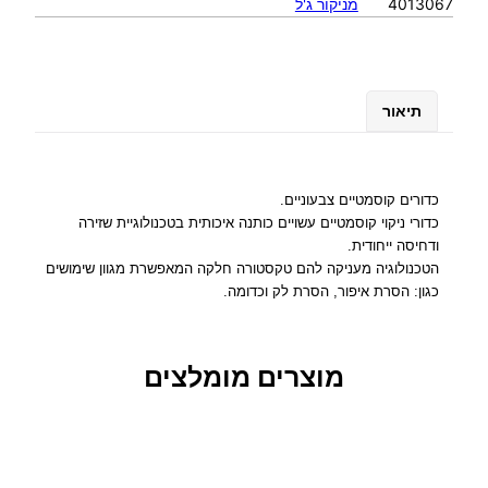
4013067
מניקור ג'ל
ת
ש
ל
כ
ד
תיאור
ו
ר
י
ם
כדורים קוסמטיים צבעוניים.
ק
כדורי ניקוי קוסמטיים עשויים כותנה איכותית בטכנולוגיית שזירה
ו
ודחיסה ייחודית.
ס
הטכנולוגיה מעניקה להם טקסטורה חלקה המאפשרת מגוון שימושים
כגון: הסרת איפור, הסרת לק וכדומה.
מ
ט
י
י
מוצרים מומלצים
ם
צ
ב
ע
ו