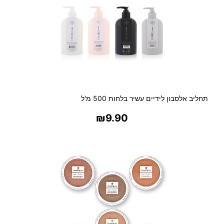
נ
י
י
ם
תחליב אלסבון לידיים עשיר בלחות 500 מ'ל
₪
9.90
בחר אפשרויות