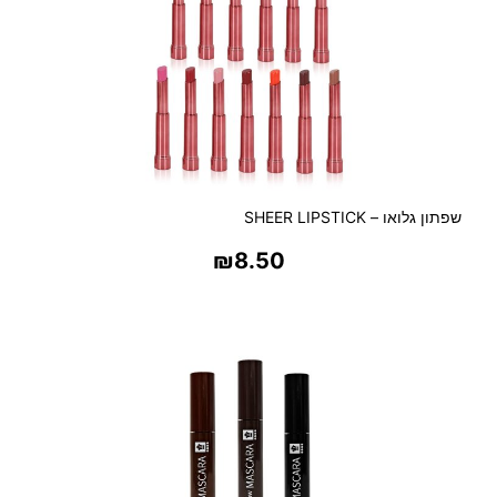
ל
ב
י
ם
-
ה
ש
ל
שפתון גלואו – SHEER LIPSTICK
ב
ה
₪
8.50
ש
נ
בחר אפשרויות
י