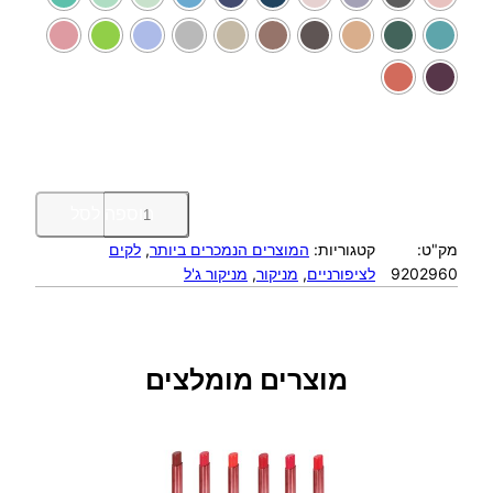
כ
הוספה לסל
מ
מק"ט:
קטגוריות:
המוצרים הנמכרים ביותר
, 
לקים
ו
9202960
לציפורניים
, 
מניקור
, 
מניקור ג'ל
ת
ש
ל
ל
ק
מוצרים מומלצים
ג
'
ל
3
ש