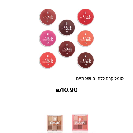
פ
ר
י
ק
א
י
ו
ת
צ
ב
ע
ו
סומק קרם ללחיים ושפתיים
נ
₪
10.90
י
ו
בחר אפשרויות
ת