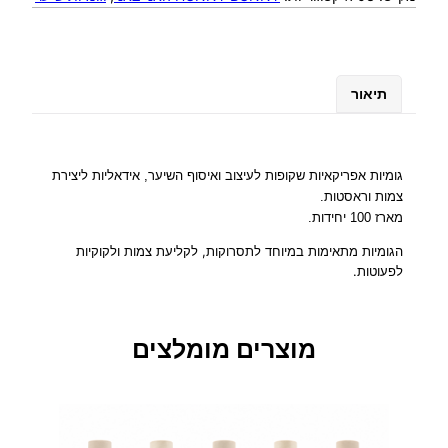
ת
ש
ל
מ
תיאור
א
ר
ז
ג
גומיות אפריקאיות שקופות לעיצוב ואיסוף השיער, אידאליות ליצירת
ו
צמות וראסטות.
מ
מארז 100 יחידות.
י
הגומיות מתאימות במיוחד לתסרוקות, לקליעת צמות ולקוקיות
ו
לפעוטות.
ת
א
פ
מוצרים מומלצים
ר
י
ק
א
י