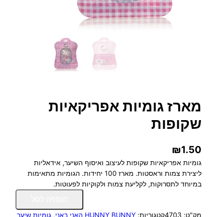
מארז גומיות אפריקאיות
שקופות
₪
1.50
גומיות אפריקאיות שקופות לעיצוב ואיסוף השיער, אידאליות
ליצירת צמות וראסטות. מארז 100 יחידות. הגומיות מתאימות
במיוחד לתסרוקות, לקליעת צמות ולקוקיות לפעוטות.
כ
הוספה לסל
מ
מק"ט:
4703
קטגוריות:
HUNNY BUNNY האני באני
, 
גומיות שיער
ו