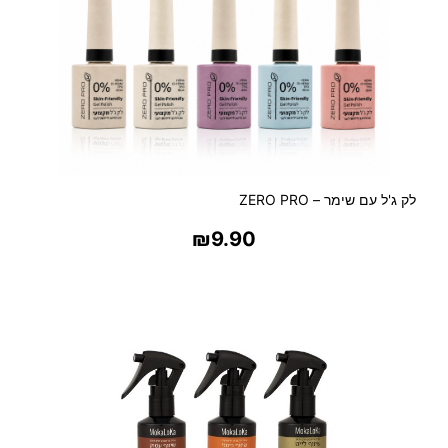
ו
ת
ש
ק
ו
פ
ו
ת
לק ג'ל עם שימר – ZERO PRO
₪
9.90
בחר אפשרויות